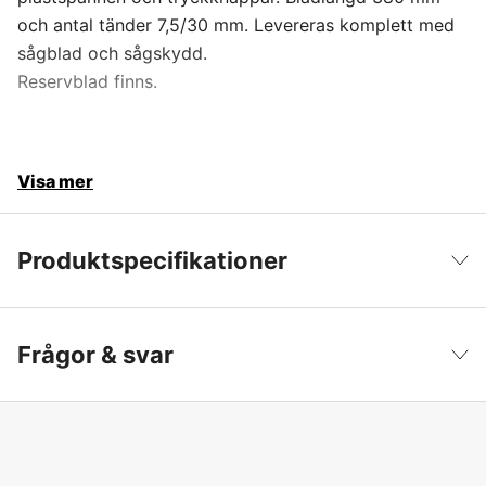
och antal tänder 7,5/30 mm. Levereras komplett med
sågblad och sågskydd.
Reservblad finns.
Visa mer
Produktspecifikationer
Användningsområde
Arborist, Trädgård
Visa färre
Frågor & svar
Bladlängd
380 mm
Typ av virke
Färskt och torrt virke
Tandning
Large 7,5/30 mm