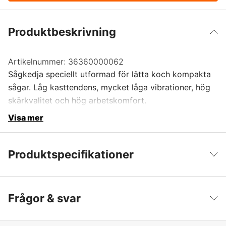
Produktbeskrivning
Artikelnummer:
36360000062
Sågkedja speciellt utformad för lätta koch kompakta
sågar. Låg kasttendens, mycket låga vibrationer, hög
skärkvalitet och hög arbetskomfort.
Visa mer
Produktspecifikationer
Drivlänkar
62 st
Visa färre
Frågor & svar
Drivlänksbredd
1,3 mm