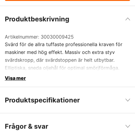
Produktbeskrivning
Artikelnummer:
30030009425
Svärd för de allra tuffaste professionella kraven för
maskiner med hög effekt. Massiv och extra styv
svärdskropp, där svärdstoppen är helt utbytbar.
Elliptiska, sneda oljehål för optimal smörjförmåga.
Visa mer
Produktspecifikationer
Svärdsinfästning
3003
Visa färre
Frågor & svar
Svärdslängd
55 cm