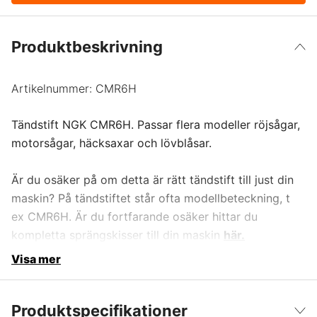
Produktbeskrivning
Artikelnummer:
CMR6H
Tändstift NGK CMR6H. Passar flera modeller röjsågar,
motorsågar, häcksaxar och lövblåsar.
Är du osäker på om detta är rätt tändstift till just din
maskin? På tändstiftet står ofta modellbeteckning, t
ex CMR6H. Är du fortfarande osäker hittar du
kompletta sprängskisser till din maskin
här.
Visa mer
Produktspecifikationer