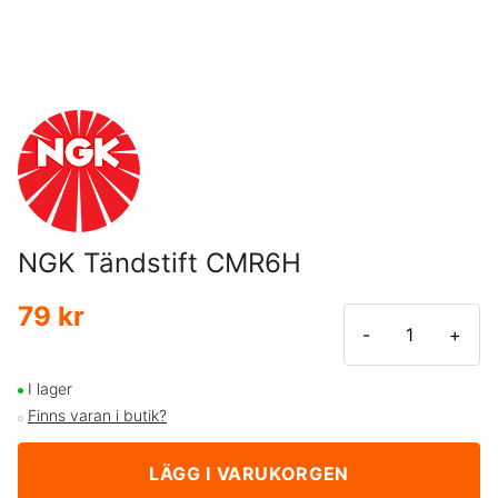
NGK Tändstift CMR6H
79 kr
-
+
I lager
Finns varan i butik?
LÄGG I VARUKORGEN