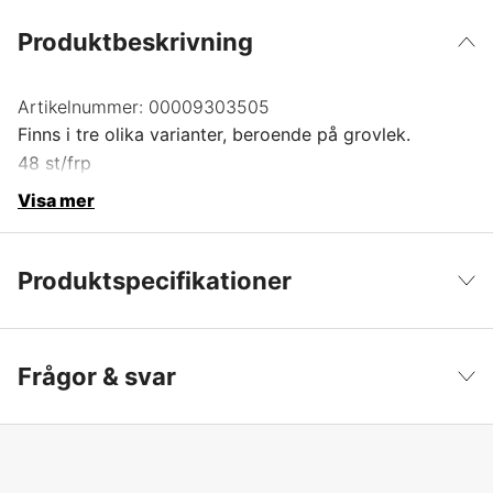
Produktbeskrivning
Artikelnummer:
00009303505
Finns i tre olika varianter, beroende på grovlek.
48 st/frp
Visa mer
Produktspecifikationer
Tråddiameter Trimmerlina
4 mm
Visa färre
Frågor & svar
Global Garanti
yes
Garanti
1 år