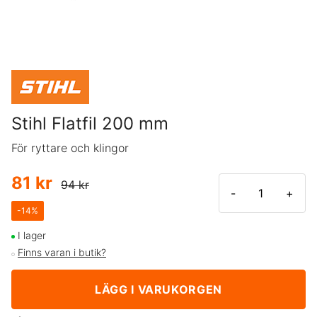
Stihl Flatfil 200 mm
För ryttare och klingor
81 kr
94 kr
-
+
-
14
%
I lager
Finns varan i butik?
LÄGG I VARUKORGEN