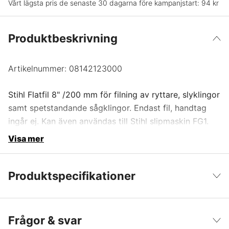
Vårt lägsta pris de senaste 30 dagarna före kampanjstart:
94 kr
Produktbeskrivning
Artikelnummer:
08142123000
Stihl Flatfil 8" /200 mm för filning av ryttare, slyklingor
samt spetstandande sågklingor. Endast fil, handtag
ingår ej. Kan även användas till Stihl slipmaskin FG1.
Visa mer
Produktspecifikationer
Produktfiltrering
Flatfilar
Visa färre
Frågor & svar