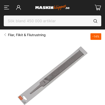
Filar, Filkit & Filutrustning
-
14
%