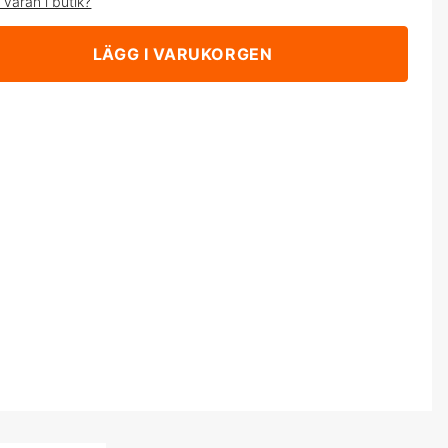
 varan i butik?
LÄGG I VARUKORGEN