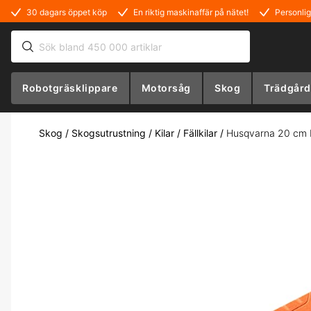
30 dagars öppet köp
En riktig maskinaffär på nätet!
Personlig
Robotgräsklippare
Motorsåg
Skog
Trädgård
Skog
/
Skogsutrustning
/
Kilar / Fällkilar
/
Husqvarna 20 cm Fä