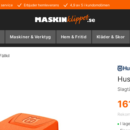
 service
Erbjuder hemleverans
4,9 av 5 i kundomdömen
Maskiner & Verktyg
Hem & Fritid
Kläder & Skor
llkil
Hus
Slagt
16
Rekom
I lag