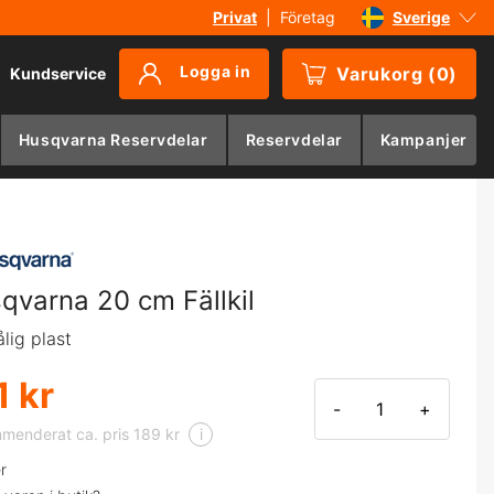
Privat
|
Företag
Sverige
Danmark
Logga in
Varukorg
(
0
)
Kundservice
Suomi
Norge
Husqvarna Reservdelar
Reservdelar
Kampanjer
Deutschland
qvarna 20 cm Fällkil
ålig plast
1 kr
-
+
menderat ca. pris 189 kr
i
er