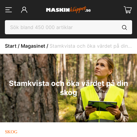
Start
 / 
Magasinet
 / 
Stamkvista och öka värdet på din skog
Stamkvista och öka värdet på din
skog
SKOG