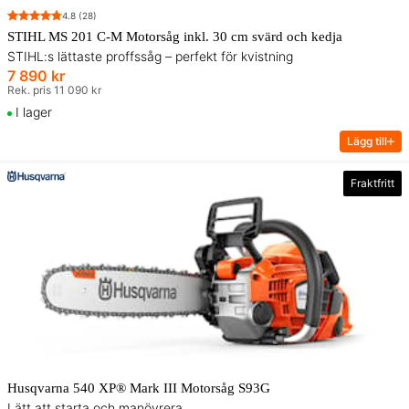
4.8
(28)
STIHL MS 201 C-M Motorsåg inkl. 30 cm svärd och kedja
STIHL:s lättaste proffssåg – perfekt för kvistning
7 890 kr
Rek. pris 11 090 kr
I lager
Lägg till
Fraktfritt
Husqvarna 540 XP® Mark III Motorsåg S93G
Lätt att starta och manövrera