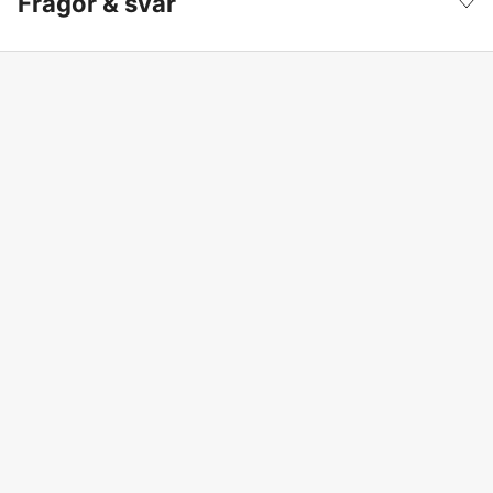
Frågor & svar
Batterispänning
12 V
Battery type
Blysyra
Bredd
105.4 cm
Cylindervolym
726 cm³
Drivkälla
Bensin 4-takt
Drivande hjul
Bakhjul
Effekt
16 kW
Elstart
yes
Garanti
3 år
Höjd
101.6 cm
Klippbredd
106 cm