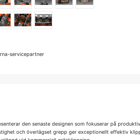
rna-servicepartner
esenterar den senaste designen som fokuserar på produktivi
tighet och överlägset grepp ger exceptionellt effektiv klip
livslängd vid kommersiell gräsklippning.