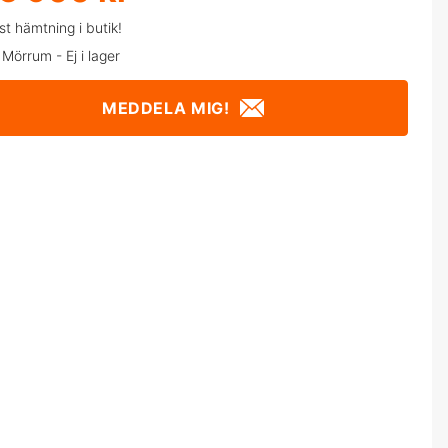
t hämtning i butik!
k Mörrum -
Ej i lager
MEDDELA MIG!