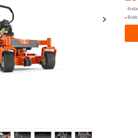
Endas
Buti