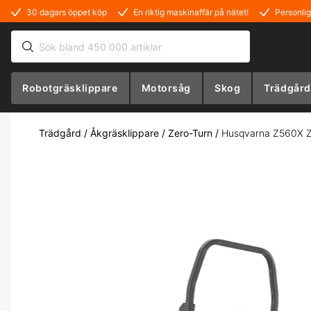
30 dagars öppet köp
En riktig maskinaffär på nätet!
Personlig
Robotgräsklippare
Motorsåg
Skog
Trädgård
Trädgård
/
Åkgräsklippare
/
Zero-Turn
/
Husqvarna Z560X Ze