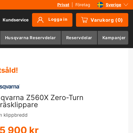
Privat
|
Företag
Sverige
Danmark
Logga in
Varukorg
(
0
)
Kundservice
Suomi
Norge
Husqvarna Reservdelar
Reservdelar
Kampanjer
Deutschland
tsåld
!
qvarna Z560X Zero-Turn
räsklippare
 klippbredd
5 900 kr