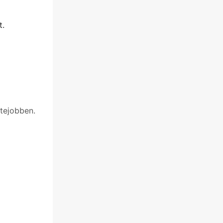
t.
ytejobben.