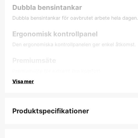
Dubbla bensintankar
Dubbla bensintankar för oavbrutet arbete hela dagen.
Ergonomisk kontrollpanel
Den ergonomiska kontrollpanelen ger enkel åtkomst.
Premiumsäte
Premiumsäte för extremt bra komfort
Visa mer
Produktspecifikationer
Batterikapacitet