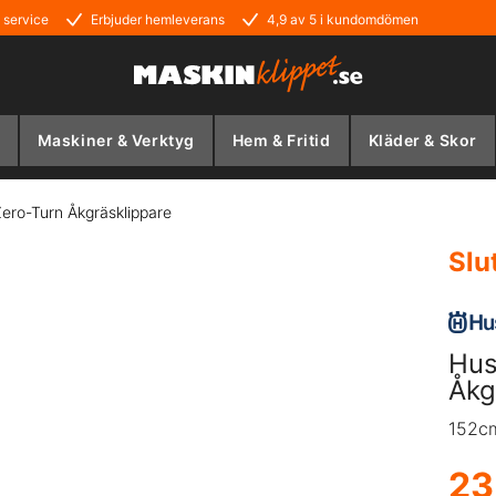
 service
Erbjuder hemleverans
4,9 av 5 i kundomdömen
Maskiner & Verktyg
Hem & Fritid
Kläder & Skor
ro-Turn Åkgräsklippare
Slu
Hus
Åkg
152cm
23