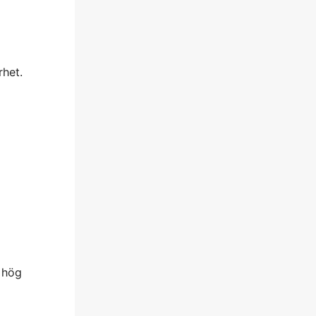
rhet.
i hög