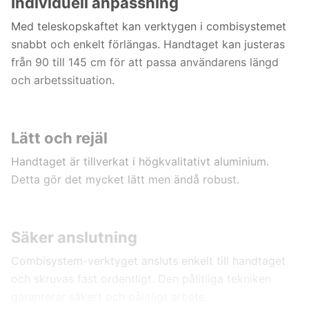
Individuell anpassning
Med teleskopskaftet kan verktygen i combisystemet
snabbt och enkelt förlängas. Handtaget kan justeras
från 90 till 145 cm för att passa användarens längd
och arbetssituation.
Lätt och rejäl
Handtaget är tillverkat i högkvalitativt aluminium.
Detta gör det mycket lätt men ändå robust.
Säker anslutning
Combisystem-verktyget ansluts enkelt till handtaget
och skruvas fast ordentligt. Den pålitliga tekniken
garanterar säkert och pålitligt arbete.