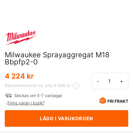
Milwaukee Sprayaggregat M18
Bbpfp2-0
4 224 kr
-
+
Rekommenderat ca. pris 4 688 kr
i
Skickas om 5-7 vardagar
FRI FRAKT
Finns varan i butik?
LÄGG I VARUKORGEN