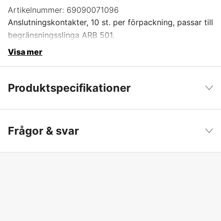
Artikelnummer:
69090071096
Anslutningskontakter, 10 st. per förpackning, passar till
begränsningsslinga ARB 501.
Visa mer
Produktspecifikationer
Produktfiltrering
Kopplingar
Visa färre
Frågor & svar
Global Garanti
yes
Garanti
1 år