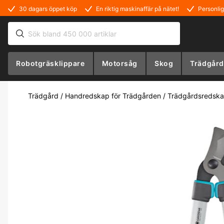
30 dagars öppet köp
En riktig maskinaffär på nätet!
Personlig
Robotgräsklippare
Motorsåg
Skog
Trädgård
Trädgård
/
Handredskap för Trädgården
/
Trädgårdsredsk