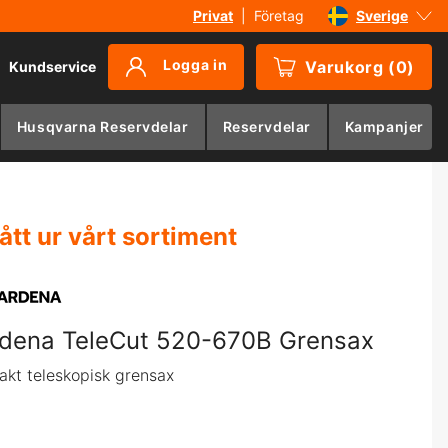
Privat
|
Företag
Sverige
Danmark
Logga in
Varukorg
(
0
)
Kundservice
Suomi
Norge
Husqvarna Reservdelar
Reservdelar
Kampanjer
Deutschland
ått ur vårt sortiment
dena TeleCut 520-670B Grensax
kt teleskopisk grensax