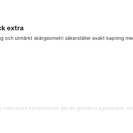
ck extra
g och utmärkt skärgeometri säkerställer exakt kapning med
g med mjuka komponenter ger de glidsäkra egenskaper so