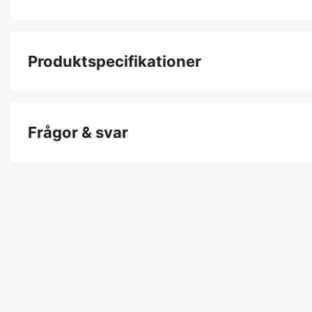
Produktspecifikationer
Produktfiltrering
Frågor & svar
Global Garanti
Garanti