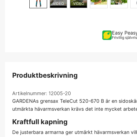
VIDEO
VIDEO
Easy Peas
Frivillig självr
Produktbeskrivning
Artikelnummer:
12005-20
GARDENAs grensax TeleCut 520-670 B är en sidoskärsgr
utmärkta hävarmsverkan krävs det inte mycket arbete 
Kraftfull kapning
De justerbara armarna ger utmärkt hävarmsverkan vilk