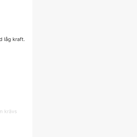
 låg kraft.
m krävs