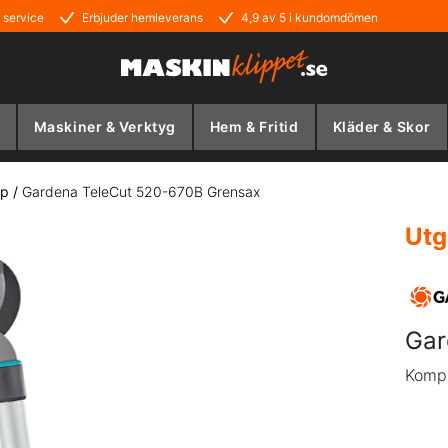
 service
Erbjuder hemleverans
4,9 av 5 i kundomdömen
Maskiner & Verktyg
Hem & Fritid
Kläder & Skor
ap
/
Gardena TeleCut 520-670B Grensax
Utg
Gar
Kompa