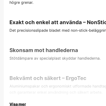
högre grenar.
Exakt och enkel att använda – NonSti
Det precisionsslipade bladet med non-stick-beläggnin
Skonsam mot handlederna
Stötdämpare av specialplast skyddar handlederna.
Bekvämt och säkert – ErgoTec
Aluminiumspakar och ergonomiskt utformade handta
och garanterar enkel användning och säkert arbete.
Visa mer