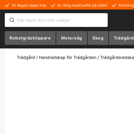
30 dagars öppet köp
En riktig maskinaffär på nätet!
Personlig
Robotgräsklippare
Motorsåg
Skog
Trädgård
Trädgård
/
Handredskap för Trädgården
/
Trädgårdsredsk