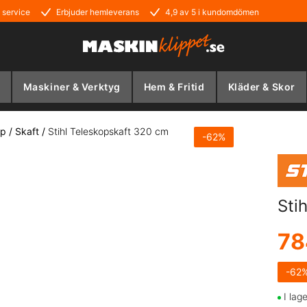
 service
Erbjuder hemleverans
4,9 av 5 i kundomdömen
Maskiner & Verktyg
Hem & Fritid
Kläder & Skor
ap
/
Skaft
/
Stihl Teleskopskaft 320 cm
-
62
%
Sti
78
-
62
I lag