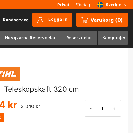
Privat
|
Företag
Sverige
Danmark
Logga in
Varukorg
(
0
)
Kundservice
Suomi
Norge
Husqvarna Reservdelar
Reservdelar
Kampanjer
Deutschland
hl Teleskopskaft 320 cm
4 kr
2 040 kr
-
+
%
er