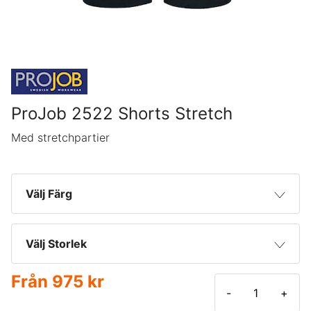
ProJob 2522 Shorts Stretch
Med stretchpartier
Välj Färg
Svart
Välj Storlek
Från
975 kr
C64
-
+