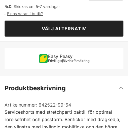
Skickas om 5-7 vardagar
Finns varan i butik?
VÄLJ ALTERNATIV
Easy Peasy
Frivillig självriskförsäkring
Produktbeskrivning
Artikelnummer:
642522-99-64
Serviceshorts med stretchparti baktill för optimal
rörelsefrihet och passform. Benfickor med dragkedja,
den vänstra med invändig mobilficka och den högra