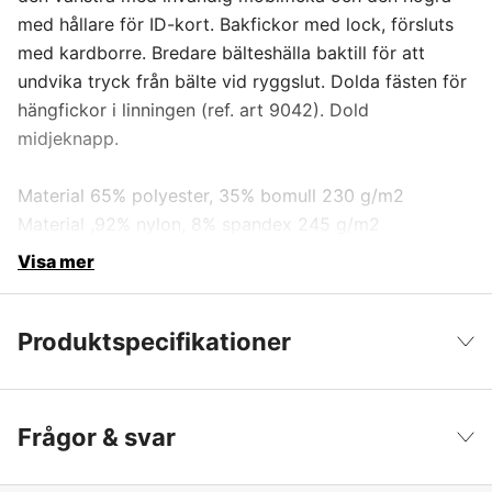
med hållare för ID-kort. Bakfickor med lock, försluts
med kardborre. Bredare bälteshälla baktill för att
undvika tryck från bälte vid ryggslut. Dolda fästen för
hängfickor i linningen (ref. art 9042). Dold
midjeknapp.
Material 65% polyester, 35% bomull 230 g/m2
Material ,92% nylon, 8% spandex 245 g/m2
Visa mer
Produktspecifikationer
Färgton
Svart
Visa färre
Frågor & svar
Dam/Herr
Herr