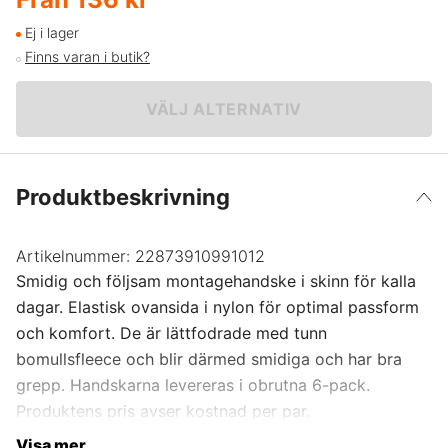
12
Ej i lager
Finns varan i butik?
6
VÄLJ ALTERNATIV
7
8
Produktbeskrivning
9
Artikelnummer:
22873910991012
Smidig och följsam montagehandske i skinn för kalla
10
dagar. Elastisk ovansida i nylon för optimal passform
och komfort. De är lättfodrade med tunn
11
bomullsfleece och blir därmed smidiga och har bra
grepp. Handskarna levereras i obrutna 6-pack.
Produktens pris avser kostnad per par.
Visa mer