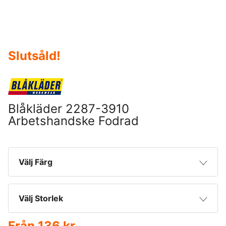
Slutsåld
!
Blåkläder 2287-3910
Arbetshandske Fodrad
Välj Färg
Svart/Vit
Välj Storlek
Från
136 kr