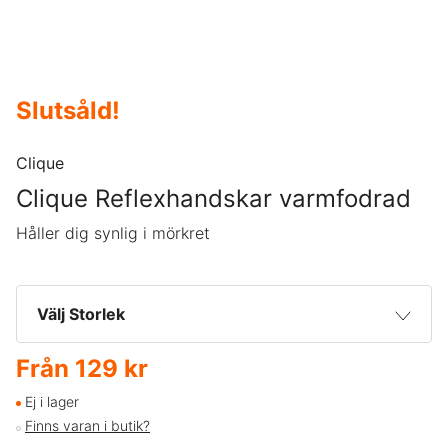
Slutsåld
!
Clique
Clique Reflexhandskar varmfodrad
Håller dig synlig i mörkret
Välj Storlek
Från
129 kr
XS/S
129 kr
Ej i lager
Finns varan i butik?
M/L
129 kr