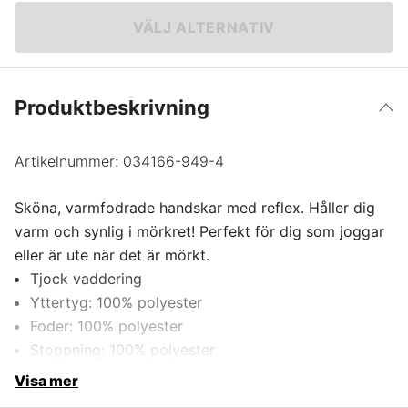
VÄLJ ALTERNATIV
XL/XXL
129 kr
Produktbeskrivning
Artikelnummer:
034166-949-4
Sköna, varmfodrade handskar med reflex. Håller dig
varm och synlig i mörkret! Perfekt för dig som joggar
eller är ute när det är mörkt.
Tjock vaddering
Yttertyg: 100% polyester
Foder: 100% polyester
Stoppning: 100% polyester
Visa mer