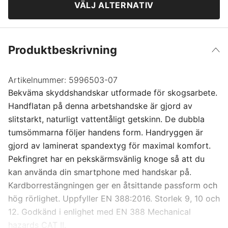
VÄLJ ALTERNATIV
12
349 kr
Produktbeskrivning
Artikelnummer:
5996503-07
Bekväma skyddshandskar utformade för skogsarbete.
Handflatan på denna arbetshandske är gjord av
slitstarkt, naturligt vattentåligt getskinn. De dubbla
tumsömmarna följer handens form. Handryggen är
gjord av laminerat spandextyg för maximal komfort.
Pekfingret har en pekskärmsvänlig knoge så att du
kan använda din smartphone med handskar på.
Kardborrestängningen ger en åtsittande passform och
hög rörlighet. Uppfyller EN 388:2016. Storlek 9, 10 och
12. Godkänd i enlighet med EN 388 Mechanical
hazards CAT II.