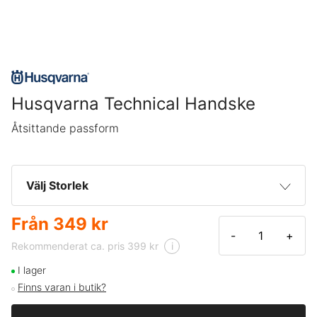
Husqvarna Technical Handske
Åtsittande passform
Välj Storlek
Från
349 kr
7
349 kr
-
+
Rekommenderat ca. pris 399 kr
i
9
349 kr
I lager
Finns varan i butik?
10
349 kr