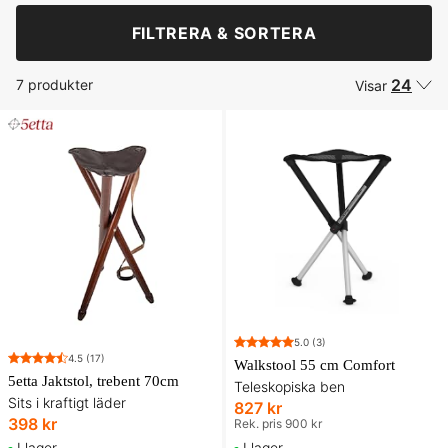
FILTRERA & SORTERA
24
7 produkter
Visar
5.0
(3)
4.5
(17)
Walkstool 55 cm Comfort
5etta Jaktstol, trebent 70cm
Teleskopiska ben
Sits i kraftigt läder
827 kr
398 kr
Rek. pris 900 kr
I lager
I lager