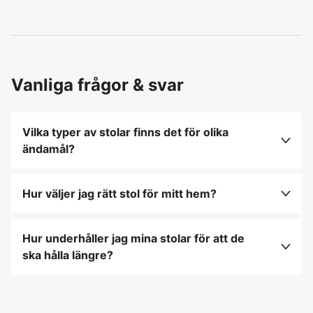
Vanliga frågor & svar
Vilka typer av stolar finns det för olika
ändamål?
Det finns en mängd olika stolar, inklusive
matstolar, kontorsstolar, barstolar och
Hur väljer jag rätt stol för mitt hem?
loungestolar, var och en designad för specifika
Överväg faktorer som ergonomi, material, design
användningsområden och komfortbehov.
och det rum där stolen ska placeras för att
Hur underhåller jag mina stolar för att de
säkerställa både komfort och estetik.
ska hålla längre?
Rengör regelbundet med lämpliga
rengöringsmedel för materialet, kontrollera och
dra åt skruvar och beslag, och undvik att utsätta