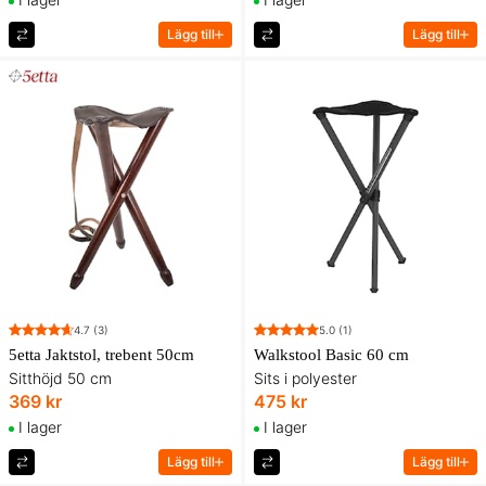
Lägg till
Lägg till
4.7
(3)
5.0
(1)
5etta Jaktstol, trebent 50cm
Walkstool Basic 60 cm
Sitthöjd 50 cm
Sits i polyester
369 kr
475 kr
I lager
I lager
Lägg till
Lägg till