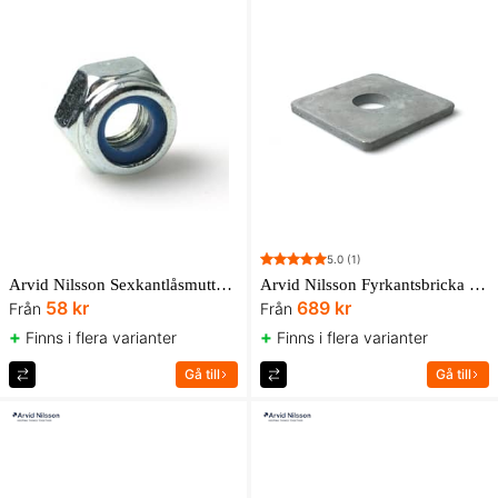
5.0
(1)
Arvid Nilsson Sexkantlåsmutter M6LM låg 6 och 8 med nylonring FZB AN Box
Arvid Nilsson Fyrkantsbricka S4B 100HV FZV UBox
58 kr
689 kr
Från
Från
+
+
Finns i flera varianter
Finns i flera varianter
Gå till
Gå till