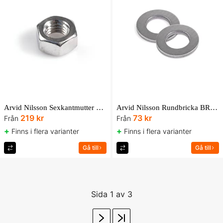
Arvid Nilsson Sexkantmutter M6M ISO 4032 A4-80 UBox
Arvid Nilsson Rundbricka BRB 200HV FZB UBox
219 kr
73 kr
Från
Från
+
+
Finns i flera varianter
Finns i flera varianter
Gå till
Gå till
Sida 1 av 3