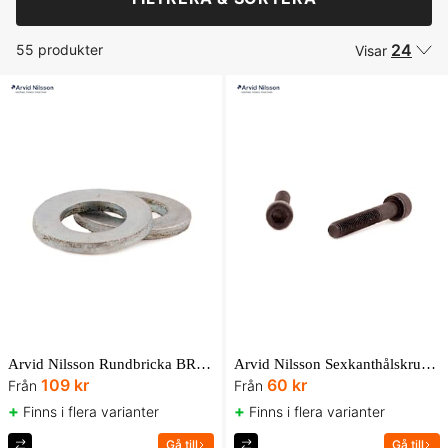
24
55 produkter
Visar
Arvid Nilsson Rundbricka BRB 200HV FZV UBox
Arvid Nilsson Sexkanthålskruv MC6S 12.9 ISO 4762 obehandlad AN Box
109 kr
60 kr
Från
Från
+
+
Finns i flera varianter
Finns i flera varianter
Gå till
Gå till