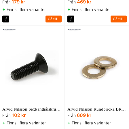
179 kr
469 kr
Från
Från
+
+
Finns i flera varianter
Finns i flera varianter
Gå till
Gå till
Arvid Nilsson Sexkanthålskruv MF6S 10.9 Obeh AN Box
Arvid Nilsson Rundbricka BRB mässing UBox
102 kr
609 kr
Från
Från
+
+
Finns i flera varianter
Finns i flera varianter