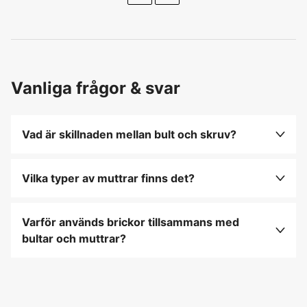
Vanliga frågor & svar
Vad är skillnaden mellan bult och skruv?
En bult är en gängad fästanordning som används
tillsammans med en mutter, medan en skruv oftast
Vilka typer av muttrar finns det?
skruvas direkt in i materialet utan mutter.
Det finns flera typer av muttrar, inklusive
sexkantmuttrar, vingmuttrar och låsmuttrar, var
Varför används brickor tillsammans med
och en designad för specifika
bultar och muttrar?
användningsområden.
Brickor fördelar trycket från bulten eller muttern
över en större yta och skyddar materialet från
skador samt förhindrar att fästelementet lossnar.