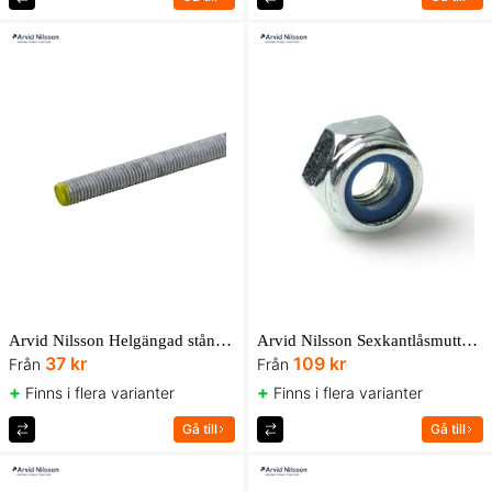
Arvid Nilsson Helgängad stång HGS 8.8U FZV 1m
Arvid Nilsson Sexkantlåsmutter M6LM låg 6 och 8 med nylonring FZB UBox
37 kr
109 kr
Från
Från
+
+
Finns i flera varianter
Finns i flera varianter
Gå till
Gå till