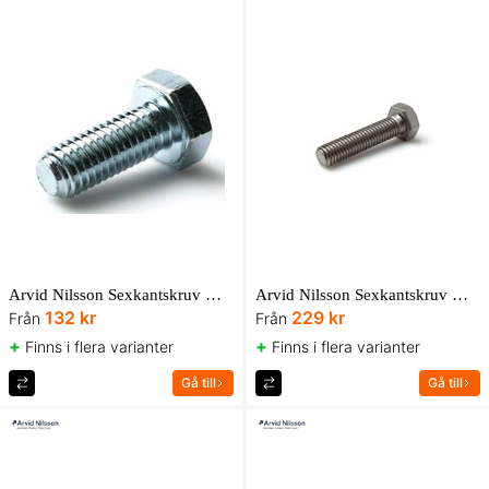
Arvid Nilsson Sexkantskruv M6S-H helgängad 8.8 ISO 4017 FZB UBox
Arvid Nilsson Sexkantskruv M6S-H helgängad A4-80 DIN 933 AN Box
132 kr
229 kr
Från
Från
+
+
Finns i flera varianter
Finns i flera varianter
Gå till
Gå till