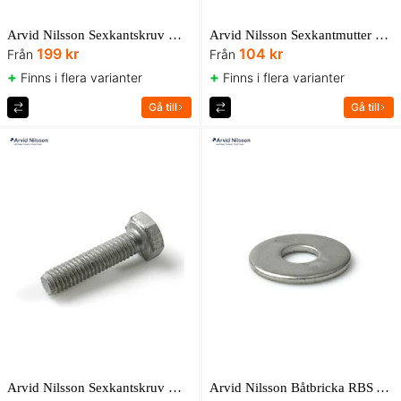
Arvid Nilsson Sexkantskruv M6S delgängad 8.8 ISO 4014 FZV UBox
Arvid Nilsson Sexkantmutter M6M 8 ISO 4032 FZB UBox
199 kr
104 kr
Från
Från
+
+
Finns i flera varianter
Finns i flera varianter
Gå till
Gå till
Arvid Nilsson Sexkantskruv M6S-H Helgängad 8.8 ISO 4017 FZV AN Box
Arvid Nilsson Båtbricka RBS A4 AN Box