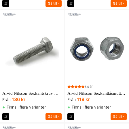
Gå till
Gå till
5.0
(1)
Arvid Nilsson Sexkantskruv M6S-H Helgängad 8.8 ISO 4017 FZV UBox
Arvid Nilsson Sexkantlåsmutter M6LM låg 8 med nylonring FZV UBox
136 kr
119 kr
Från
Från
+
+
Finns i flera varianter
Finns i flera varianter
Gå till
Gå till