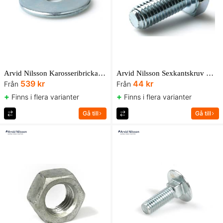
Arvid Nilsson Karosseribricka SRKB 140 HV FZB UBox
Arvid Nilsson Sexkantskruv M6S-H helgängad 8.8 ISO 4017 FZB AN Box
539 kr
44 kr
Från
Från
+
+
Finns i flera varianter
Finns i flera varianter
Gå till
Gå till