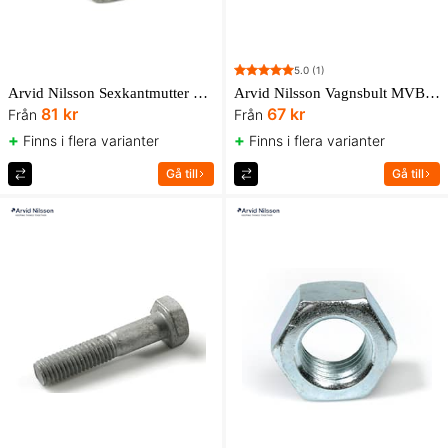
5.0
(1)
Arvid Nilsson Sexkantmutter M6M 8 ISO 4032 FZV UBox
Arvid Nilsson Vagnsbult MVBF 4.8 FZB AN Box
81 kr
67 kr
Från
Från
+
+
Finns i flera varianter
Finns i flera varianter
Gå till
Gå till