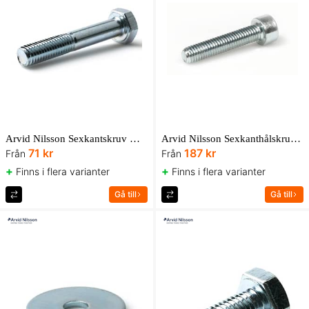
Arvid Nilsson Sexkantskruv M6S delgängad 8.8 ISO 4014 FZB AN Box
Arvid Nilsson Sexkanthålskruv MC6S 8.8 ISO 4762 FZB UBox
71 kr
187 kr
Från
Från
+
+
Finns i flera varianter
Finns i flera varianter
Gå till
Gå till