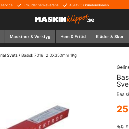
 service
Erbjuder hemleverans
4,9 av 5 i kundomdömen
Maskiner & Verktyg
Hem & Fritid
Kläder & Skor
ial Svets
/
Basisk 7018, 2,0X350mm 1Kg
Gelin
Bas
Sve
Basis
25
S