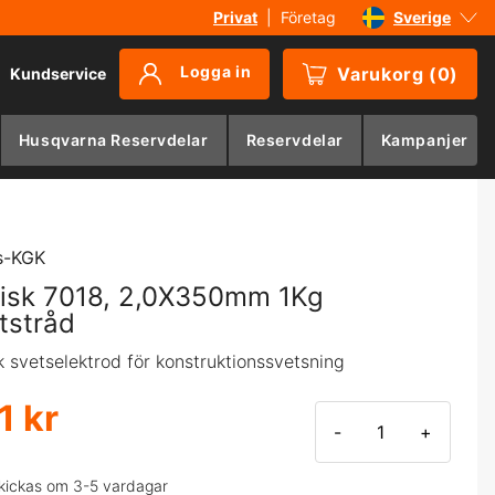
Privat
|
Företag
Sverige
Danmark
Logga in
Varukorg
(
0
)
Kundservice
Suomi
Norge
Husqvarna Reservdelar
Reservdelar
Kampanjer
Deutschland
s-KGK
isk 7018, 2,0X350mm 1Kg
tstråd
k svetselektrod för konstruktionssvetsning
1 kr
-
+
kickas om 3-5 vardagar