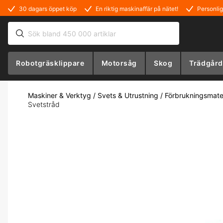
30 dagars öppet köp
En riktig maskinaffär på nätet!
Personlig
Robotgräsklippare
Motorsåg
Skog
Trädgård
Maskiner & Verktyg
/
Svets & Utrustning
/
Förbrukningsmater
Svetstråd