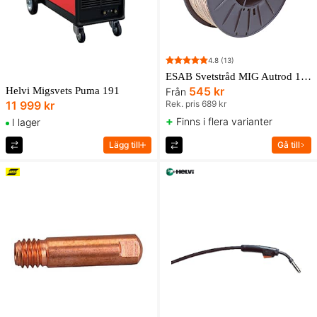
4.8
(13)
ESAB Svetstråd MIG Autrod 12.51
545 kr
Helvi Migsvets Puma 191
Från
11 999 kr
Rek. pris 689 kr
+
Finns i flera varianter
I lager
Lägg till
Gå till