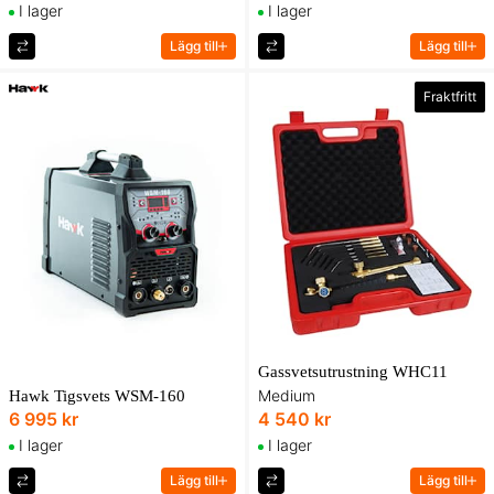
I lager
I lager
Lägg till
Lägg till
Fraktfritt
Gassvetsutrustning WHC11
Medium
Hawk Tigsvets WSM-160
6 995 kr
4 540 kr
I lager
I lager
Lägg till
Lägg till