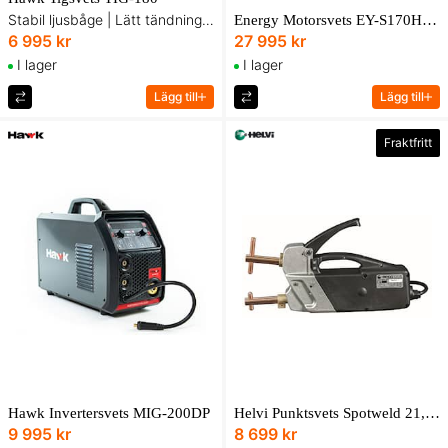
Stabil ljusbåge | Lätt tändning | Jämn strömreglering
Energy Motorsvets EY-S170HM Honda bensin
6 995 kr
27 995 kr
I lager
I lager
Lägg till
Lägg till
Fraktfritt
Hawk Invertersvets MIG-200DP
Helvi Punktsvets Spotweld 21, mobil
9 995 kr
8 699 kr