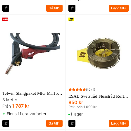
Gå till
Lägg till
5.0
(4)
Telwin Slangpaket MIG MT15 Euro
ESAB Svetstråd Flusstråd Rörtråd Coreshield 15 0,8mm 4,5kg
3 Meter
850 kr
1 787 kr
Från
Rek. pris 1 099 kr
+
Finns i flera varianter
I lager
Gå till
Lägg till