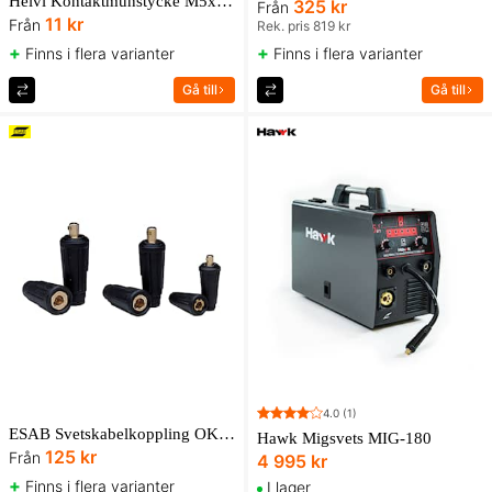
Helvi Kontaktmunstycke M5x18mm
325 kr
Från
11 kr
Från
Rek. pris 819 kr
+
+
Finns i flera varianter
Finns i flera varianter
Gå till
Gå till
4.0
(1)
ESAB Svetskabelkoppling OKC hane
Hawk Migsvets MIG-180
125 kr
Från
4 995 kr
+
Finns i flera varianter
I lager