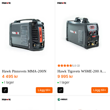
5.0
(2)
Hawk Pinnsvets MMA-200N
Hawk Tigsvets WSME-200 AC DC
4 495 kr
9 995 kr
I lager
I lager
Lägg till
Lägg till