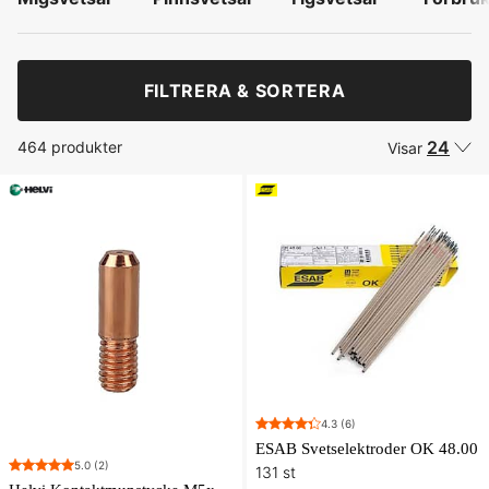
FILTRERA & SORTERA
24
464 produkter
Visar
4.3
(6)
ESAB Svetselektroder OK 48.00
5.0
(2)
131 st