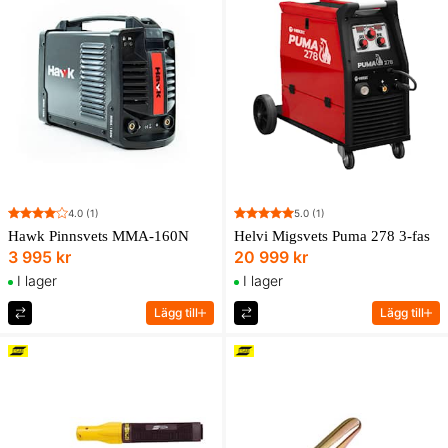
4.0
(1)
5.0
(1)
Hawk Pinnsvets MMA-160N
Helvi Migsvets Puma 278 3-fas
3 995 kr
20 999 kr
I lager
I lager
Lägg till
Lägg till