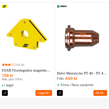
3.0
(2)
ESAB Fixeringsdon magnetiskt, stor
Helvi Munstycke PT 40 - PT 40C 10-pack
156 kr
449 kr
Från
Rek. pris 179 kr
+
Finns i flera varianter
I lager
Lägg till
Gå till