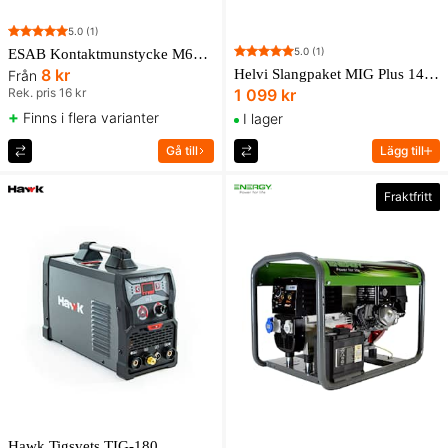
5.0
(1)
5.0
(1)
ESAB Kontaktmunstycke M6x25mm
8 kr
Helvi Slangpaket MIG Plus 14 3m DUAB MIG 183
Från
Rek. pris 16 kr
1 099 kr
+
Finns i flera varianter
I lager
Gå till
Lägg till
Fraktfritt
Hawk Tigsvets TIG-180