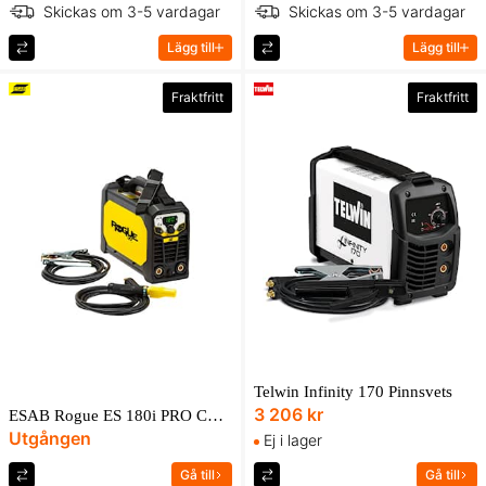
Skickas om 3-5 vardagar
Skickas om 3-5 vardagar
Lägg till
Lägg till
Fraktfritt
Fraktfritt
Telwin Infinity 170 Pinnsvets
3 206 kr
ESAB Rogue ES 180i PRO CE Svets
Utgången
Ej i lager
Gå till
Gå till