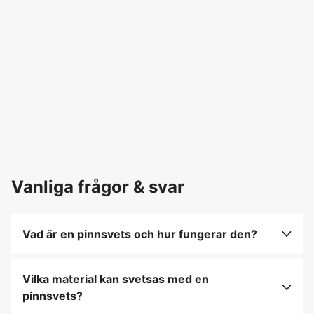
Vanliga frågor & svar
Vad är en pinnsvets och hur fungerar den?
En pinnsvets, även kallad MMA-svets eller
bågsvets, är en svetsmetod där en belagd
Vilka material kan svetsas med en
elektrod (svetspinne) används för att skapa en
pinnsvets?
elektrisk ljusbåge mellan elektroden och
Pinnsvetsning är mångsidig och kan användas för