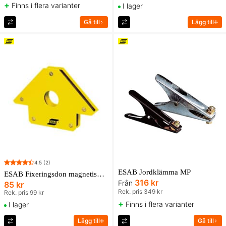
+
Finns i flera varianter
I lager
Gå till
Lägg till
4.5
(2)
ESAB Jordklämma MP
ESAB Fixeringsdon magnetiskt, liten
316 kr
Från
85 kr
Rek. pris 349 kr
Rek. pris 99 kr
+
Finns i flera varianter
I lager
Lägg till
Gå till