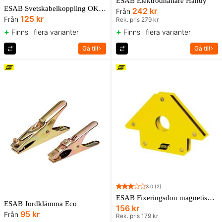
ESAB Elektrodhållare Handy
ESAB Svetskabelkoppling OKC hane
242 kr
Från
125 kr
Från
Rek. pris 279 kr
+
+
Finns i flera varianter
Finns i flera varianter
Gå till
Gå till
3.0
(2)
ESAB Fixeringsdon magnetiskt, stor
ESAB Jordklämma Eco
156 kr
95 kr
Från
Rek. pris 179 kr