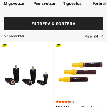
Migsvetsar
Pinnsvetsar
Tigsvetsar
Förbruk
FILTRERA & SORTERA
24
57 produkter
Visar
5.0
(1)