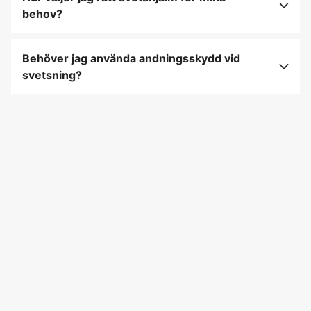
elektroder beroende på svetsmetod, svetstänger
behov?
och skyddskläder för att säkerställa säkerhet och
Vid val av svetshjälm bör du överväga faktorer
effektivitet vid svetsning.
som justerbar mörkhetsgrad, komfort, vikt och
Behöver jag använda andningsskydd vid
om hjälmen har automatisk nedbländning för att
svetsning?
skydda ögonen effektivt under olika
Ja, vid svetsning frigörs rök och gaser som kan
svetsförhållanden.
vara skadliga att inandas. Användning av lämpligt
andningsskydd rekommenderas för att skydda
lungorna och upprätthålla en säker arbetsmiljö.