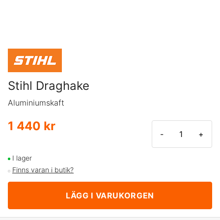
Stihl Draghake
Aluminiumskaft
1 440 kr
-
+
I lager
Finns varan i butik?
LÄGG I VARUKORGEN