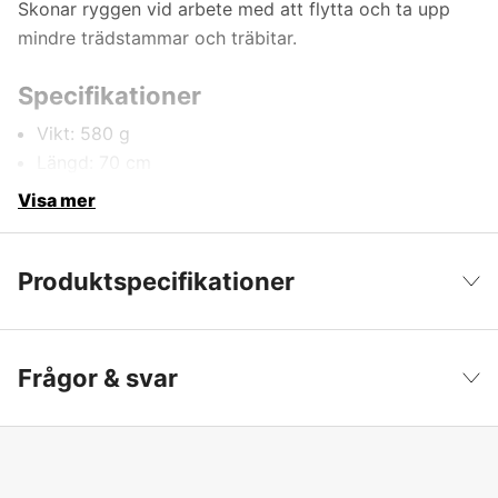
Skonar ryggen vid arbete med att flytta och ta upp
mindre trädstammar och träbitar.
Specifikationer
Vikt: 580 g
Längd: 70 cm
Visa mer
Produktspecifikationer
Längd
70 cm
Visa färre
Frågor & svar
Vikt
0.58 kg
Produktfiltrering
Timmersaxar
Global Garanti
yes