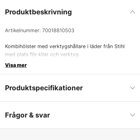
Produktbeskrivning
Artikelnummer:
70018810503
Kombihölster med verktygshållare i läder från Stihl
med plats för kilar och verktyg.
Visa mer
Produktspecifikationer
Produktfiltrering
Verktygshölster
Visa färre
Frågor & svar
Global Garanti
yes
Garanti
1 år