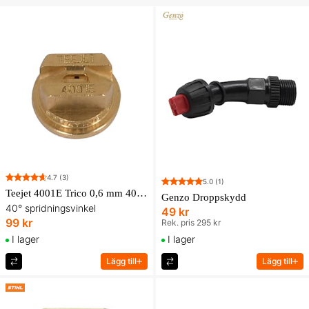
4.7
(3)
5.0
(1)
Teejet 4001E Trico 0,6 mm 40 graders munstycke
Genzo Droppskydd
40° spridningsvinkel
49 kr
99 kr
Rek. pris 295 kr
I lager
I lager
Lägg till
Lägg till