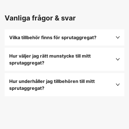
Vanliga frågor & svar
Vilka tillbehör finns för sprutaggregat?
Det finns olika munstycken, förlängningsrör,
tryckpumpar och bälten som förbättrar
Hur väljer jag rätt munstycke till mitt
funktionaliteten och ergonomin vid användning av
sprutaggregat?
sprutaggregat.
Välj munstycke baserat på den typ av vätska du
ska sprida och önskad sprutbild: exempelvis ger
Hur underhåller jag tillbehören till mitt
flatstrålemunstycken en jämn fördelning över ytor.
sprutaggregat?
Rengör alla delar noggrant efter användning och
förvara dem torrt för att förlänga livslängden och
säkerställa optimal prestanda.