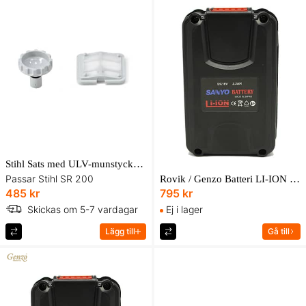
Stihl Sats med ULV-munstycken till SR 200
Passar Stihl SR 200
Rovik / Genzo Batteri LI-ION 2.2AH Sanyo
485 kr
795 kr
Skickas om 5-7 vardagar
Ej i lager
Lägg till
Gå till