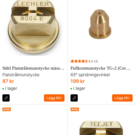
4.5
(2)
Stihl Flatstrålemunstycke mässing 80-04, till SG 31, SG 51
Fullkonmunstycke TG-2 (Cervarollmunstycke)
Flatstrålmunstycke
65° spridningsvinkel
87 kr
199 kr
I lager
I lager
Lägg till
Lägg till