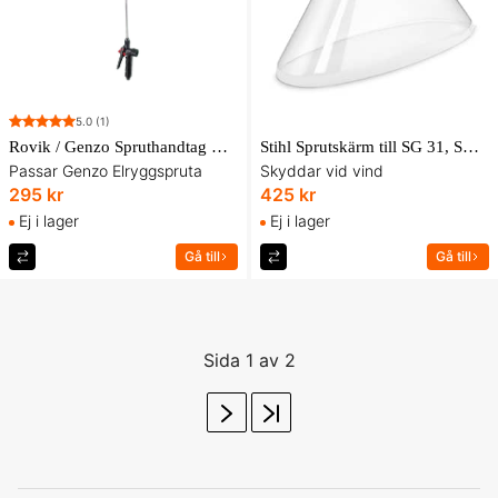
5.0
(1)
Rovik / Genzo Spruthandtag Komplett
Stihl Sprutskärm till SG 31, SG 51
Passar Genzo Elryggspruta
Skyddar vid vind
295 kr
425 kr
Ej i lager
Ej i lager
Gå till
Gå till
Sida 1 av 2