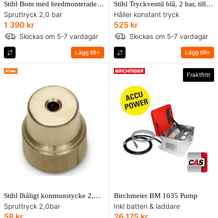
Stihl Bom med bredmonterade munstycken, messing, 100 cm, till SG 51
Stihl Tryckventil blå, 2 bar, till SG 31, SG 51
Spruttryck 2,0 bar
Håller konstant tryck
1 390 kr
525 kr
Skickas om 5-7 vardagar
Skickas om 5-7 vardagar
Lägg till
Lägg till
Fraktfritt
Stihl Ihåligt konmunstycke 2,5 mm, till SG 31, SG 51
Birchmeier BM 1035 Pump
Spruttryck 2,0bar
Inkl batteri & laddare
58 kr
26 175 kr