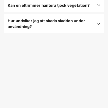
än bensindrivna modeller samt är miljövänligare.
Kan en eltrimmer hantera tjock vegetation?
Eltrimmers är bäst lämpade för lättare
trimningsuppgifter och klarar inte tjockare sly lika
Hur undviker jag att skada sladden under
bra som kraftigare modeller.
användning?
Håll sladden bakom dig, använd en sladdhållare
och arbeta alltid bort från sladden.