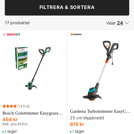
FILTRERA & SORTERA
24
17 produkter
Visar
4.0
(2)
Gardena Turbotrimmer EasyCut 450/25 Trimmer
Bosch Grästrimmer Easygrasscut 23
25 cm klippbredd
464 kr
819 kr
Rek. pris 619 kr
I lager
I lager