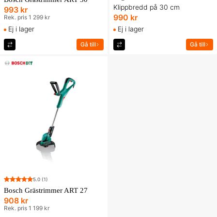
Klippbredd på 30 cm
993 kr
990 kr
Rek. pris 1 299 kr
Ej i lager
Ej i lager
Gå till
Gå till
5.0
(1)
Bosch Grästrimmer ART 27
908 kr
Rek. pris 1 199 kr