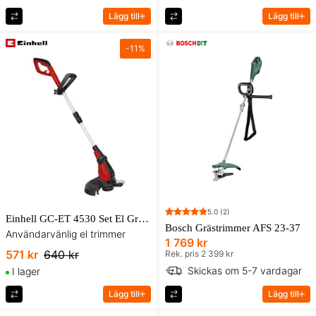
Lägg till
Lägg till
-
11
%
5.0
(2)
Einhell GC-ET 4530 Set El Grästrimmer
Bosch Grästrimmer AFS 23-37
Användarvänlig el trimmer
1 769 kr
571 kr
640 kr
Rek. pris 2 399 kr
Skickas om 5-7 vardagar
I lager
Lägg till
Lägg till