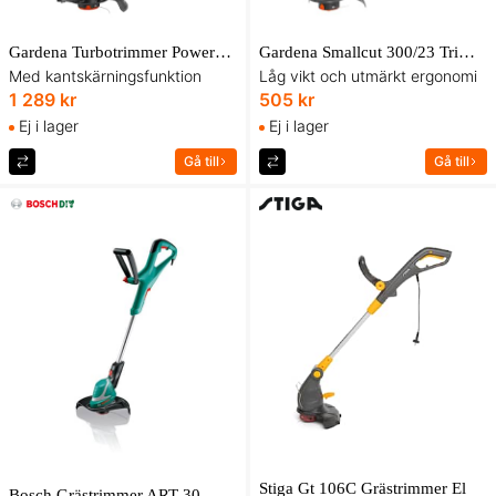
Gardena Turbotrimmer PowerCut 650/28 Trimmer
Gardena Smallcut 300/23 Trimmer
Med kantskärningsfunktion
Låg vikt och utmärkt ergonomi
1 289 kr
505 kr
Ej i lager
Ej i lager
Gå till
Gå till
Stiga Gt 106C Grästrimmer El
Bosch Grästrimmer ART 30