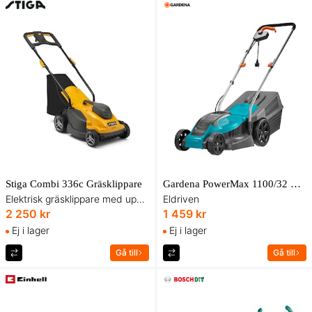
Stiga Combi 336c Gräsklippare
Gardena PowerMax 1100/32 Gräsklippare
Elektrisk gräsklippare med uppsamlare.
Eldriven
2 250 kr
1 459 kr
Ej i lager
Ej i lager
Gå till
Gå till