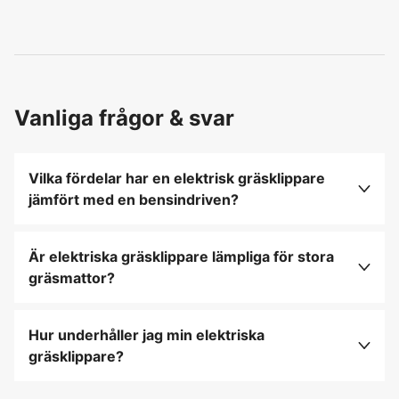
Vanliga frågor & svar
Vilka fördelar har en elektrisk gräsklippare
jämfört med en bensindriven?
Elektriska gräsklippare är tystare, lättare och
kräver mindre underhåll än bensindrivna modeller.
Är elektriska gräsklippare lämpliga för stora
De är också mer miljövänliga eftersom de inte
gräsmattor?
avger avgaser och startar direkt utan behov av
De passar bäst för små till medelstora gräsmattor
bränsle eller olja.
på grund av sladdens begränsade räckvidd. För
Hur underhåller jag min elektriska
stora gräsmattor är en batteridriven eller
gräsklippare?
bensindriven modell ofta mer praktisk eftersom
Håll klipparen ren genom att ta bort gräsrester
den erbjuder större frihet och kapacitet.