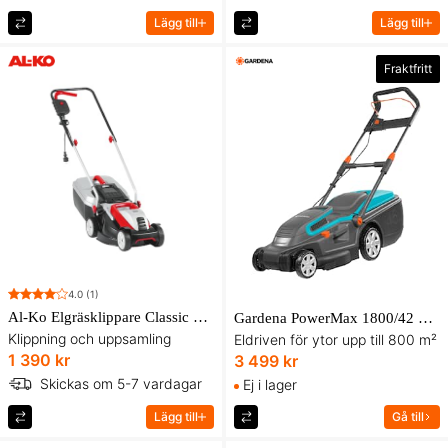
Lägg till
Lägg till
Fraktfritt
4.0
(1)
Al-Ko Elgräsklippare Classic 3.22 SE
Gardena PowerMax 1800/42 Elgräsklippare
Klippning och uppsamling
Eldriven för ytor upp till 800 m²
1 390 kr
3 499 kr
Skickas om 5-7 vardagar
Ej i lager
Lägg till
Gå till