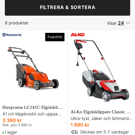
FILTRERA & SORTERA
24
8 produkter
Visar
Fraktfritt
Husqvarna LC141C Elgräsklippare
Al-Ko Elgräsklippare Classic 3.82 SE
41 cm klippbredd och uppsamlare
Ultra-tyst, säker och lättmanövrerad
3 390 kr
1 690 kr
Rek. pris 3 890 kr
Skickas om 5-7 vardagar
I lager