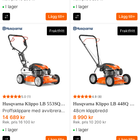
I lager
I lager
Lägg till
Lägg till
Fraktfritt
Fraktfritt
5.0
(1)
4.9
(8)
Husqvarna Klippo LB 553SQe Gräsklippare
Husqvarna Klippo LB 448Q Gräsklippare
Proffsklippare med avvibrerande handtag
48cm klippbredd
14 689 kr
8 990 kr
Rek. pris 16 100 kr
Rek. pris 10 200 kr
I lager
I lager
Lägg till
Lägg till