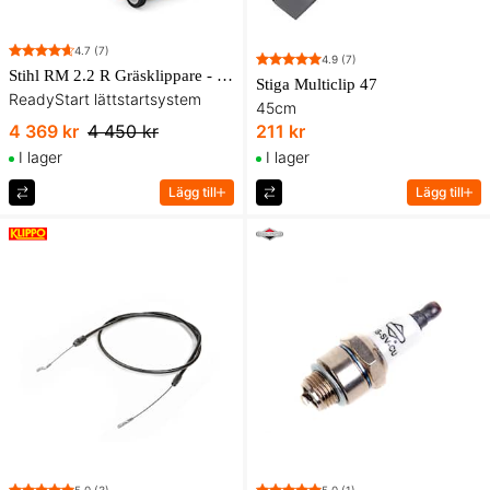
4.7
(7)
4.9
(7)
Stihl RM 2.2 R Gräsklippare - Hörselskydd på köpet!
Stiga Multiclip 47
ReadyStart lättstartsystem
45cm
4 369 kr
4 450 kr
211 kr
I lager
I lager
Lägg till
Lägg till
5.0
(3)
5.0
(1)