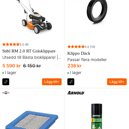
5.0
(8)
5.0
(10)
Stihl RM 2.0 RT Gräsklippare
Klippo Däck
Utsedd till Bästa bioklippare! | Klippbredd på 46 cm
Passar flera modeller
5 590 kr
6 150 kr
238 kr
I lager
I lager
Lägg till
Lägg till