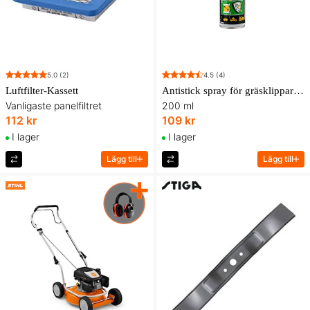
5.0
(2)
4.5
(4)
Luftfilter-Kassett
Antistick spray för gräsklippare & snöslungor
Vanligaste panelfiltret
200 ml
112 kr
109 kr
I lager
I lager
Lägg till
Lägg till