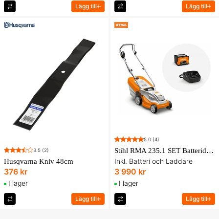
Lägg till
Lägg till
5.0
(4)
Stihl RMA 235.1 SET Batteridriven gräsklippare
3.5
(2)
Inkl. Batteri och Laddare
Husqvarna Kniv 48cm
376 kr
3 990 kr
I lager
I lager
Lägg till
Lägg till