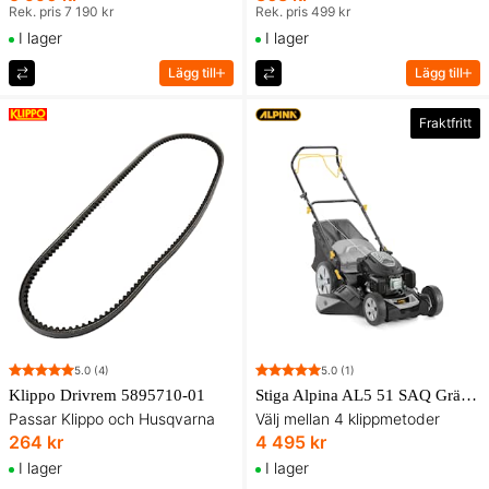
Rek. pris 7 190 kr
Rek. pris 499 kr
I lager
I lager
Lägg till
Lägg till
Fraktfritt
5.0
(4)
5.0
(1)
Klippo Drivrem 5895710-01
Stiga Alpina AL5 51 SAQ Gräsklippare
Passar Klippo och Husqvarna
Välj mellan 4 klippmetoder
264 kr
4 495 kr
I lager
I lager