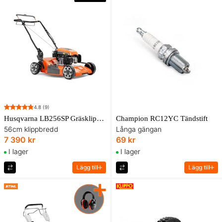
4.8
(9)
Husqvarna LB256SP Gräsklippare
Champion RC12YC Tändstift
56cm klippbredd
Långa gängan
7 390 kr
69 kr
I lager
I lager
Lägg till
Lägg till