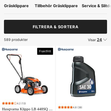
Gräsklippare
Tillbehör Gräsklippare
Service & Slitde
FILTRERA & SORTERA
24
589 produkter
Visar
Fraktfritt
4.2
(13)
4.8
(38)
Husqvarna Klippo LB 448SQ Gräsklippare