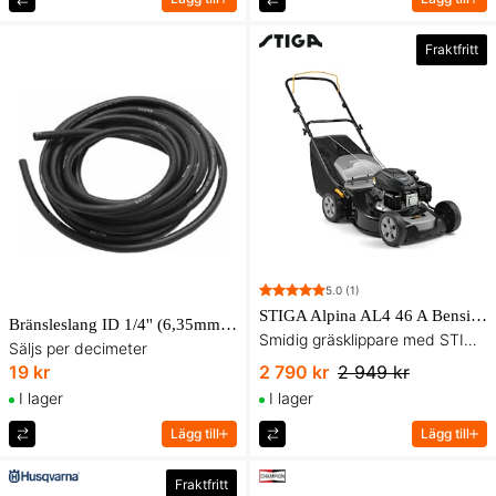
Fraktfritt
5.0
(1)
STIGA Alpina AL4 46 A Bensindriven Gräsklippare 46 cm
Bränsleslang ID 1/4'' (6,35mm) YD 1/2''(12,7mm) B&S
Smidig gräsklippare med STIGA-motor och 60 l uppsamlare
Säljs per decimeter
19 kr
2 790 kr
2 949 kr
I lager
I lager
Lägg till
Lägg till
Fraktfritt