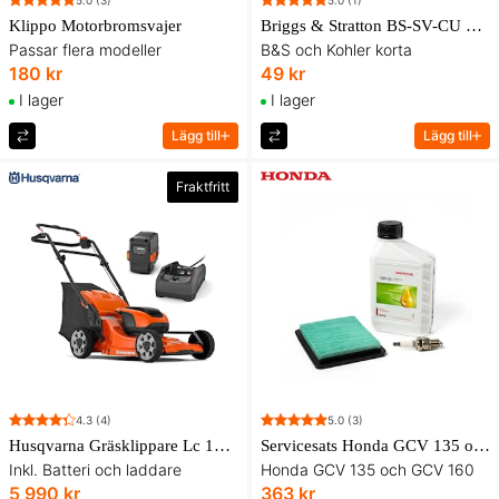
Klippo Motorbromsvajer
Briggs & Stratton BS-SV-CU 992300C Tändstift
Passar flera modeller
B&S och Kohler korta
180 kr
49 kr
I lager
I lager
Lägg till
Lägg till
Fraktfritt
4.3
(4)
5.0
(3)
Husqvarna Gräsklippare Lc 142I med batteri och laddare
Servicesats Honda GCV 135 och 160-motor
Inkl. Batteri och laddare
Honda GCV 135 och GCV 160
5 990 kr
363 kr