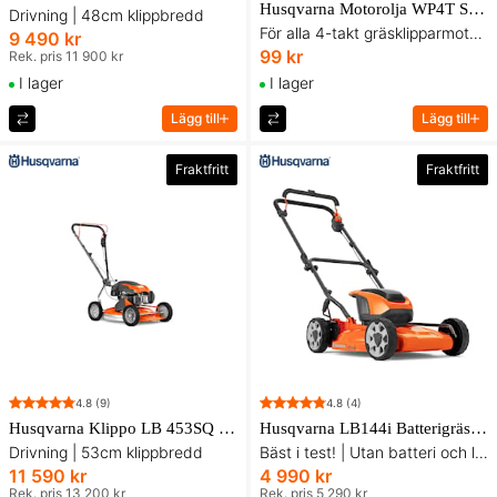
Husqvarna Motorolja WP4T SAE30
Drivning | 48cm klippbredd
För alla 4-takt gräsklipparmotorer
9 490 kr
99 kr
Rek. pris 11 900 kr
I lager
I lager
Lägg till
Lägg till
Fraktfritt
Fraktfritt
4.8
(9)
4.8
(4)
Husqvarna Klippo LB 453SQ Gräsklippare
Husqvarna LB144i Batterigräsklippare
Drivning | 53cm klippbredd
Bäst i test! | Utan batteri och laddare
11 590 kr
4 990 kr
Rek. pris 13 200 kr
Rek. pris 5 290 kr