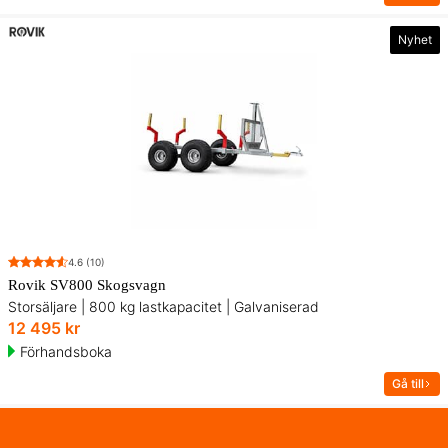
Nyhet
4.6
(10)
Rovik SV800 Skogsvagn
Storsäljare | 800 kg lastkapacitet | Galvaniserad
12 495 kr
Förhandsboka
Gå till