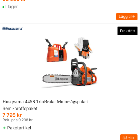
I lager
Lägg till
Fraktfritt
Husqvarna 445S TrioBrake Motorsågspaket
Semi-proffspaket
7 795 kr
Rek. pris 9 298 kr
+
Paketartikel
Gå till