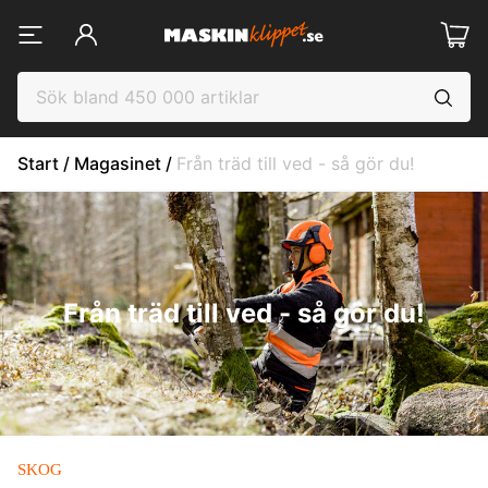
Start
 / 
Magasinet
 / 
Från träd till ved - så gör du!
Från träd till ved - så gör du!
SKOG