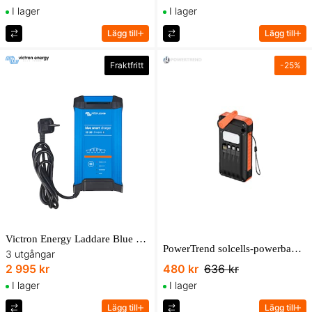
I lager
I lager
Lägg till
Lägg till
Fraktfritt
-
25
%
Victron Energy Laddare Blue Smart 12V/30A IP22 3 utgångar med Bluetooth
PowerTrend solcells-powerbank med vev, 10000 mAh
3 utgångar
2 995 kr
480 kr
636 kr
I lager
I lager
Lägg till
Lägg till