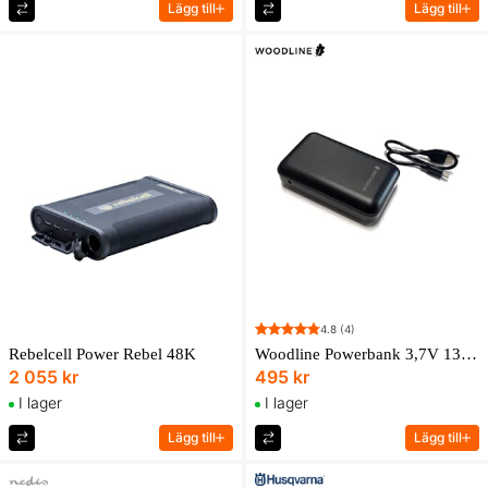
Lägg till
Lägg till
4.8
(4)
Rebelcell Power Rebel 48K
Woodline Powerbank 3,7V 13000mAh
2 055 kr
495 kr
I lager
I lager
Lägg till
Lägg till