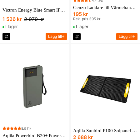
4.4
(16)
Genzo Laddare till Värmehandske Arctic och Värmevante Sibiria
Victron Energy Blue Smart IP65 24/8(1) 230V
195 kr
1 526 kr
2 070 kr
Rek. pris 395 kr
I lager
I lager
Lägg till
Lägg till
5.0
(1)
Aqiila Sunbird P100 Solpanel 100W
Aqiila Powerbird B20+ Powerbank
2 688 kr