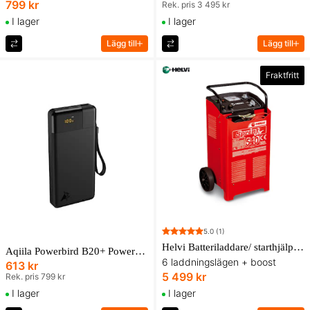
799 kr
Rek. pris 3 495 kr
I lager
I lager
Lägg till
Lägg till
Fraktfritt
5.0
(1)
Helvi Batteriladdare/ starthjälp Sprint Car 540 12/24V
Aqiila Powerbird B20+ Powerbank Svart
6 laddningslägen + boost
613 kr
5 499 kr
Rek. pris 799 kr
I lager
I lager