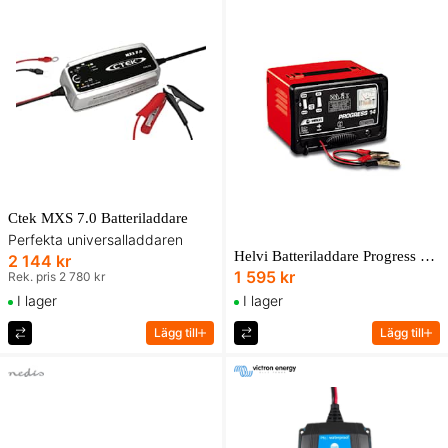
Ctek MXS 7.0 Batteriladdare
Perfekta universalladdaren
Helvi Batteriladdare Progress 14 6/12 V 10A
2 144 kr
1 595 kr
Rek. pris 2 780 kr
I lager
I lager
Lägg till
Lägg till