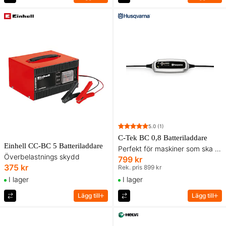
5.0
(1)
C-Tek BC 0,8 Batteriladdare
Einhell CC-BC 5 Batteriladdare
Perfekt för maskiner som ska stå över vintern
Överbelastnings skydd
799 kr
375 kr
Rek. pris 899 kr
I lager
I lager
Lägg till
Lägg till