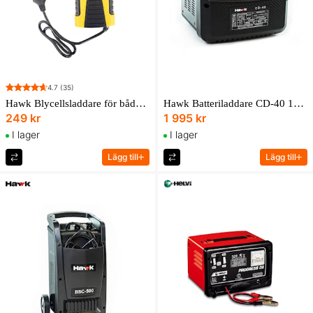
4.7
(35)
Hawk Blycellsladdare för både 6V & 12V batterier
Hawk Batteriladdare CD-40 12/24V 25A
249 kr
1 995 kr
I lager
I lager
Lägg till
Lägg till