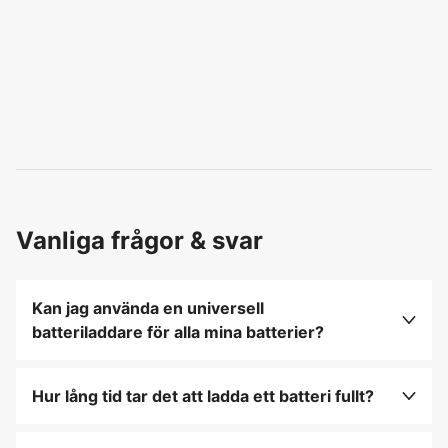
Vanliga frågor & svar
Kan jag använda en universell
batteriladdare för alla mina batterier?
Det beror på laddarens specifikationer. Vissa
universella laddare kan hantera olika batterityper
Hur lång tid tar det att ladda ett batteri fullt?
och storlekar, men det är viktigt att säkerställa
Laddningstiden varierar beroende på batteriets
kompatibilitet för att undvika skador.
kapacitet och laddarens effekt. Kontrollera