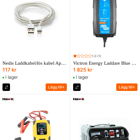
1.0
(1)
Nedis Laddkabel/lös kabel Apple Lightning
Victron Energy Laddare Blue Smart 12V/10A IP65 portabel med Bluetooth
117 kr
1 825 kr
I lager
I lager
Lägg till
Lägg till