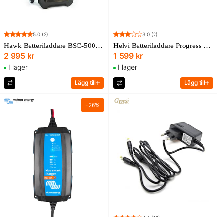
5.0
(2)
3.0
(2)
Hawk Batteriladdare BSC-500 12/24V 50A
Helvi Batteriladdare Progress 20 12/24 V 14A
2 995 kr
1 599 kr
I lager
I lager
Lägg till
Lägg till
-
26
%