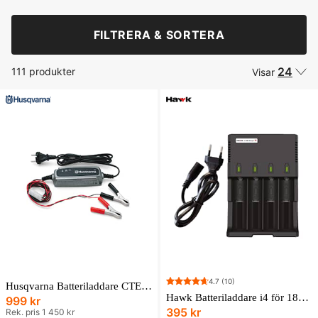
FILTRERA & SORTERA
24
111 produkter
Visar
4.7
(10)
Husqvarna Batteriladdare CTEK MXS 5.0
Hawk Batteriladdare i4 för 18650 litium batterier
999 kr
395 kr
Rek. pris 1 450 kr