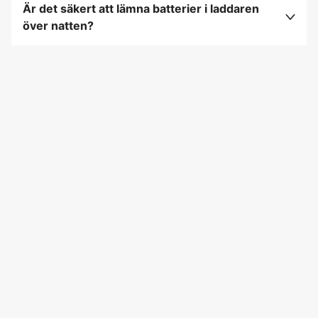
Är det säkert att lämna batterier i laddaren
tillverkarens anvisningar för specifika
över natten?
laddningstider.
Moderna laddare har ofta överladdningsskydd,
men det är ändå bäst att följa tillverkarens
rekommendationer och undvika att lämna
batterier i laddaren under längre perioder.