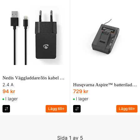
Nedis Väggladdare/lös kabel Apple Lightning
2.4 A
Husqvarna Aspire™ batteriladdare 18-C170
94 kr
729 kr
I lager
I lager
Lägg till
Lägg till
Sida 1 av 5