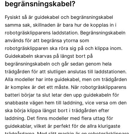
begränsningskabel?
Fysiskt så är guidekabel och begränsningskabel
samma sak, skillnaden är bara hur de kopplas in i
robotgräsklipparens laddstation. Begränsningskabeln
används för att begränsa ytorna som
robotgräsklipparen ska röra sig på och klippa inom.
Guidekabeln skarvas på längst bort på
begränsningskabeln och går sedan genom hela
trädgården för att slutligen anslutas till laddstationen.
Alla modeller har inte guidekabel, men om trädgården
är komplex är det ett måste. När robotgräsklipparens
batteri börjar ta slut letar den upp guidekabeln för
snabbaste vägen hem till laddning, vice versa om den
ska börja klippa längst bort i trädgården efter
laddning. Det finns modeller med flera uttag för
guidekablar, vilket är perfekt för de allra klurigaste
trädgårdarna. Med rätt maskin är en robotgräsklippare